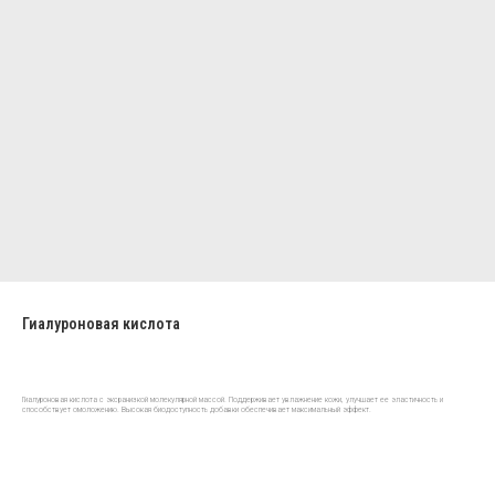
Гиалуроновая кислота
Гиалуроновая кислота с эксранизкой молекулярной массой. Поддерживает увлажнение кожи, улучшает ее эластичность и
способствует омоложению. Высокая биодоступность добавки обеспечивает максимальный эффект.