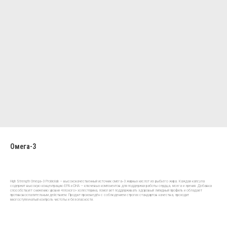
Омега-3
High Strength Omega‑3 Probiolab — высококачественный источник омега‑3 жирных кислот из рыбьего жира. Каждая капсула
содержит высокую концентрацию EPA и DHA — ключевых компонентов для поддержки работы сердца, мозга и зрения. Добавка
способствует снижению уровня «плохого» холестерина, помогает поддерживать здоровый липидный профиль и обладает
противовоспалительным действием. Продукт произведён с соблюдением строгих стандартов качества, проходит
многоступенчатый контроль чистоты и безопасности.