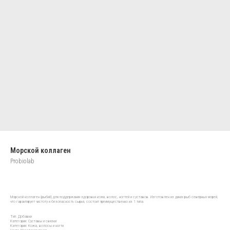
Морской коллаген
Probiolab
Морской коллаген (рыбий) для поддержания здоровья кожи, волос, ногтей и суставов. Изготовлен из диких рыб северных морей,
что гарантирует чистоту и безопасность сырья, состоит преимущественно из 1 типа.
Тип: Добавки
Категории: Cуставы и связки
Категории: Кожа, волосы и ногти