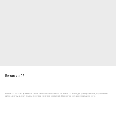
Витамин D3
Витамин Д3 отвечает практически за все биологические процессы организма. D3 необходим для жиросжигания, нормализации
артериального давления, продукции инсулина и снижения воспалений. Отвечает за встраивание кальция в кости.