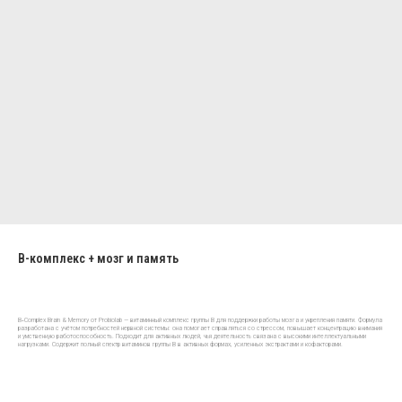
B-комплекс + мозг и память
B‑Complex Brain & Memory от Probiolab — витаминный комплекс группы B для поддержки работы мозга и укрепления памяти. Формула
разработана с учётом потребностей нервной системы: она помогает справляться со стрессом, повышает концентрацию внимания
и умственную работоспособность. Подходит для активных людей, чья деятельность связана с высокими интеллектуальными
нагрузками. Содержит полный спектр витаминов группы B в активных формах, усиленных экстрактами и кофакторами.