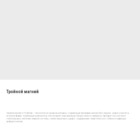
Тройной магний
Тройной магний от Probiolab — биологически активная добавка, содержащая три формы магния (бисглицинат, цитрат и малат) в
хелатной форме. Комбинация компонентов обеспечивает максимальную биодоступность минерала. Препарат способствует
глубокому расслаблению нервной системы, снятию мышечных судорог, поддержанию энергетического обмена и коррекции
дефицита магния.