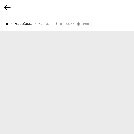
Все добавки
Витамин C + цитрусовые флавоноиды