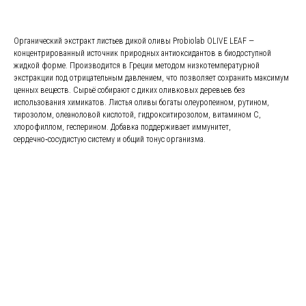
Органический экстракт листьев дикой оливы Probiolab OLIVE LEAF —
концентрированный источник природных антиоксидантов в биодоступной
жидкой форме. Производится в Греции методом низкотемпературной
экстракции под отрицательным давлением, что позволяет сохранить максимум
ценных веществ. Сырьё собирают с диких оливковых деревьев без
использования химикатов. Листья оливы богаты олеуропеином, рутином,
тирозолом, олеаноловой кислотой, гидрокситирозолом, витамином С,
хлорофиллом, гесперином. Добавка поддерживает иммунитет,
сердечно‑сосудистую систему и общий тонус организма.