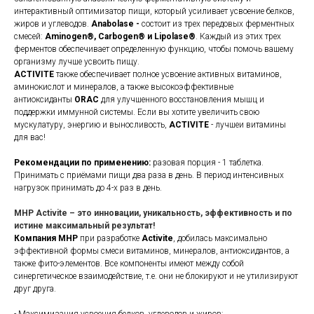
интерактивный оптимизатор пищи, который усиливает усвоение белков,
жиров и углеводов.
Anabolase -
состоит из трех передовых ферментных
смесей:
Aminogen®, Carbogen® и Lipolase®
. Каждый из этих трех
ферментов обеспечивает определенную функцию, чтобы помочь вашему
организму лучше усвоить пищу.
ACTIVITE
также обеспечивает полное усвоение активных витаминов,
аминокислот и минералов, а также высокоэффективные
антиоксиданты
ORAC
для улучшенного восстановления мышц и
поддержки иммунной системы. Если вы хотите увеличить свою
мускулатуру, энергию и выносливость,
ACTIVITE
- лучшеи витамины
для вас!
Рекомендации по применению:
разовая порция - 1 таблетка.
Принимать с приёмами пищи два раза в день. В период интенсивных
нагрузок принимать до 4-х раз в день.
MHP Activite – это инновации, уникальность, эффективность и по
истине максимальный результат!
Компания MHP
при разработке
Activite
, добилась максимально
эффективной формы смеси витаминов, минералов, антиоксидантов, а
также фито-элементов. Все компоненты имеют между собой
синергетическое взаимодействие, т.е. они не блокируют и не утилизируют
друг друга.