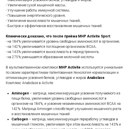
- Максимизация усвоения белков, углеводов и жиров;
- Увеличение сухой мышечной массы;
- Улучшение работы иммунной системы;
- Повышение энергетического уровня;
- Увеличение выносливости мышечных тканей;
- Быстрое и эффективное восстановление мышечных тканей.
Клинически доказано, что после приёма MHP Activite Sport:
- на 184% увеличивается уровень свободных аминокислот в организме;
- на 142% увеличивается поглощение организмом BCAA;
- на 143% увеличивается выносливость в период тренинга;
- на 275% уменьшается образование молочной кислоты.
В мультивитаминном комплексе
MHP Activite
используется уникальная
по своим характеристикам патентованная технология нормализации и
оптимизации усвоения белков, углеводов и жиров
Anabolase
.
Комплекс Anabolase в Activite:
Aminogen
– матрица, максимизирующая усвоение получаемого из
пищи белка, увеличивая уровень свободных аминокислот в
организме на 184%, и усвоение незаменимых аминокислот BCAA на
142%. Матрица Aminogen способствует улучшению мышечного роста
и восстановления мышечных тканей.
Carbogen
– матрица, максимизирующая переработку углеводов в
мышечный гликоген, увеличивая при этом выносливость на 143% и