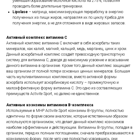
уменьшая образование молочной кислоты на 275%, позволяя
проводить более длительные тренировки.
Lipolase
– матрица, максимизирующая переработку в энергию
полученных из пищи жиров, направляя их по циклу Кребса для
получения энергии, а не для отложения в виде жировых запасов.
Активный комплекс витамина C
Активный комплекс витамина C включает в себя аскорбаты таких
минералов, как калий, магний, кальций, медь, марганец, цинк и хром.
Данный аскорбатный комплекс создаёт превосходную транспортную
систему для витамина C, доводя до максимума усвоение и всасывание
данного витамина в организме. Кроме того данный комплекс защищает
ваш организм от полной потери основных ценных минералов. Большая
часть мультивитаминных комплексов, вместо активной формы
аскорбата использует аскорбиновую кислоту – промежуточную и
малоэффективную форму витамина С. Это одно из составляющих
преимуществ Activite Sport, но далеко не единственное.
Активные коэнзимы витаминов B-комплекса
Используемые в MHP Activite Sport коэнзимы B-группы, полностью
идентичны по форме своим аналогам, которые естественным образом
используются организмом, что делает данный комплекс коэнзимов
наиболее эффективным и действующим. Витамины B-группы, попадая в
организм, перед их полным поглощением, сначала преобразовываются в
коэнзимную форму, после чего уже полностью усвоившись, они