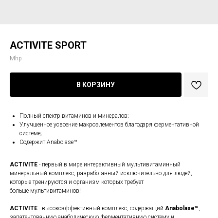
ACTIVITE SPORT
Mhp
В КОРЗИНУ
Полный спектр витаминов и минералов;
Улучшенное усвоение макроэлементов благодаря ферментативной
системе;
Содержит Anabolase™
ACTIVITE
- первый в мире интерактивный мультивитаминный
минеральный комплекс, разработанный исключительно для людей,
которые тренируются и организм которых требует
больше мультивитаминов!
ACTIVITE
- высокоэффективный комплекс, содержащий
Anabolase™
,
запатентованную анаболическую ферментативную систему и