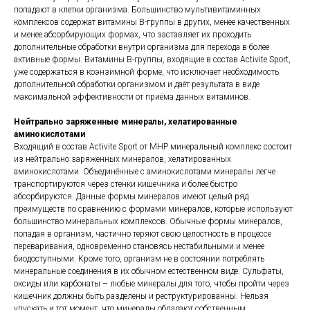
попадают в клетки организма. Большинство мультивитаминных
комплексов содержат витамины B-группы в других, менее качественных
и менее абсорбирующих формах, что заставляет их проходить
дополнительные обработки внутри организма для перехода в более
активные формы. Витамины B-группы, входящие в состав Activite Sport,
уже содержаться в коэнзимной форме, что исключает необходимость
дополнительной обработки организмом и даёт результата в виде
максимальной эффективности от приёма данных витаминов.
Нейтрально заряженные минералы, хелатированные
аминокислотами
Входящий в состав Activite Sport от MHP минеральный комплекс состоит
из нейтрально заряженных минералов, хелатированных
аминокислотами. Объединённые с аминокислотами минералы легче
транспортируются через стенки кишечника и более быстро
абсорбируются. Данные формы минералов имеют целый ряд
преимуществ по сравнению с формами минералов, которые используют
большинство минеральных комплексов. Обычные формы минералов,
попадая в организм, частично теряют свою целостность в процессе
переваривания, одновременно становясь нестабильными и менее
биодоступными. Кроме того, организм не в состоянии потреблять
минеральные соединения в их обычном естественном виде. Сульфаты,
оксиды или карбонаты – любые минералы для того, чтобы пройти через
кишечник должны быть разделены и реструктурированны. Нельзя
упускать и тот момент, что минералы обладают собственным