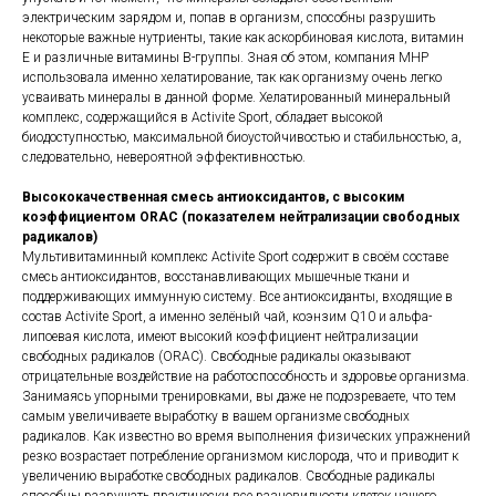
электрическим зарядом и, попав в организм, способны разрушить
некоторые важные нутриенты, такие как аскорбиновая кислота, витамин
E и различные витамины B-группы. Зная об этом, компания MHP
использовала именно хелатирование, так как организму очень легко
усваивать минералы в данной форме. Хелатированный минеральный
комплекс, содержащийся в Activite Sport, обладает высокой
биодоступностью, максимальной биоустойчивостью и стабильностью, а,
следовательно, невероятной эффективностью.
Высококачественная смесь антиоксидантов, с высоким
коэффициентом ORAC (показателем нейтрализации свободных
радикалов)
Мультивитаминный комплекс Activite Sport содержит в своём составе
смесь антиоксидантов, восстанавливающих мышечные ткани и
поддерживающих иммунную систему. Все антиоксиданты, входящие в
состав Activite Sport, а именно зелёный чай, коэнзим Q10 и альфа-
липоевая кислота, имеют высокий коэффициент нейтрализации
свободных радикалов (ORAC). Свободные радикалы оказывают
отрицательные воздействие на работоспособность и здоровье организма.
Занимаясь упорными тренировками, вы даже не подозреваете, что тем
самым увеличиваете выработку в вашем организме свободных
радикалов. Как известно во время выполнения физических упражнений
резко возрастает потребление организмом кислорода, что и приводит к
увеличению выработке свободных радикалов. Свободные радикалы