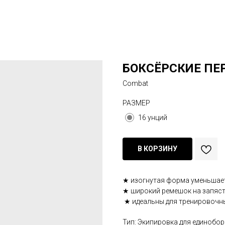
БОКСЁРСКИЕ ПЕ
Combat
РАЗМЕР
16 унций
В КОРЗИНУ
★ изогнутая форма уменьшает
★ широкий ремешок на запяс
★ идеальны для тренировочн
Тип: Экипировка для единобо