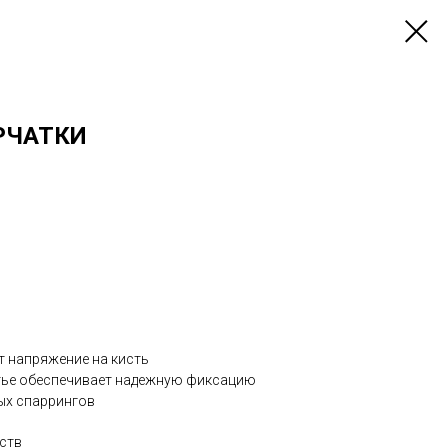
РЧАТКИ
 напряжение на кисть
тье обеспечивает надежную фиксацию
ых спаррингов
рств