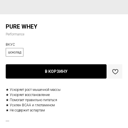
PURE WHEY
Performance
ВКУС
шоколад
В КОРЗИНУ
★ Ускоряет рост мышечной массы
★ Ускоряет восстановление
★ Помогает правильно питаться
★ Усилен BCAA и глютамином
★ Не содержит аспартам
―