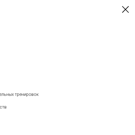
тельных тренировок
рств