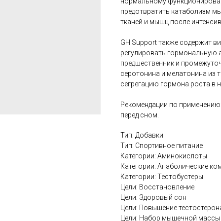
нормальному функционирова
предотвратить катаболизм м
тканей и мышц после интенси
GH Support также содержит вит
регулировать гормональную ак
предшественник и промежуто
серотонина и мелатонина из 
сегрегацию гормона роста в н
Рекомендации по применению:
перед сном.
Тип: Добавки
Тип: Спортивное питание
Категории: Аминокислоты
Категории: Анаболические ко
Категории: Тестобустеры
Цели: Восстановление
Цели: Здоровый сон
Цели: Повышение тестостерон
Цели: Набор мышечной массы