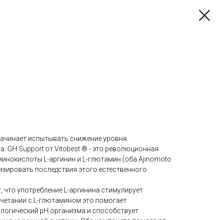
 начинает испытывать снижение уровня
 GH Support от Vitobest ® - это революционная
минокислоты L-аргинин и L-глютамин (оба Ajinomoto
изировать последствия этого естественного
 что употребление L-аргинина стимулирует
очетании с L-глютамином это помогает
логический рН организма и способствует