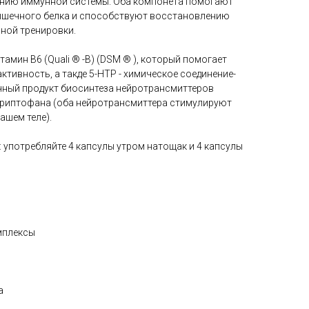
нию иммунной системы. Оба компонета помогают
ышечного белка и способствуют восстановлению
вной тренировки.
амин B6 (Quali ® -B) (DSM ® ), который помогает
тивность, а такде 5-HTP - химическое соединение-
чный продукт биосинтеза нейротрансмиттеров
триптофана (оба нейротрансмиттера стимулируют
ашем теле).
 употребляйте 4 капсулы утром натощак и 4 капсулы
мплексы
а