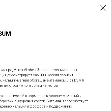
SUM
воих продуктах Vitobest® использует минералы с
укция демонстрирует самый высокий процент
го, кальций-магний обогащен витамином D от DSM®,
амым строгим контролем качества.
ержания костей в нормальных условиях. Магний и
держанию здоровья костей. Витамин D способствует
едению кальция и фосфора и поддержанию