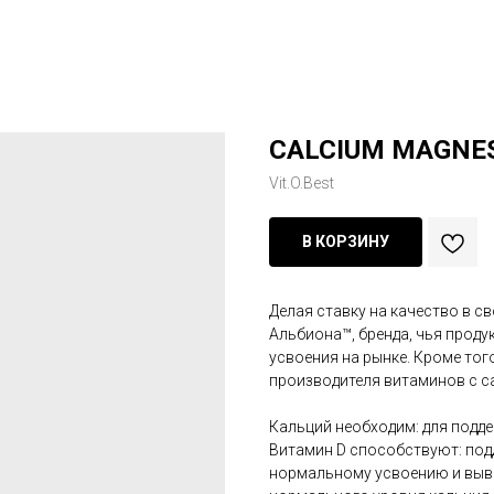
CALCIUM MAGNE
Vit.O.Best
В КОРЗИНУ
Делая ставку на качество в с
Альбиона™, бренда, чья прод
усвоения на рынке. Кроме то
производителя витаминов с с
Кальций необходим: для подд
Витамин D способствуют: под
нормальному усвоению и выв