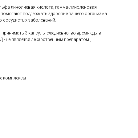
 альфа линолиевая кислота, гамма-линоленовая
е помогают поддержать здоровье вашего организма
о-сосудистых заболеваний.
 принимать 3 капсулы ежедневно, во время еды в
Д - не является лекарственным препаратом.,
ые комплексы