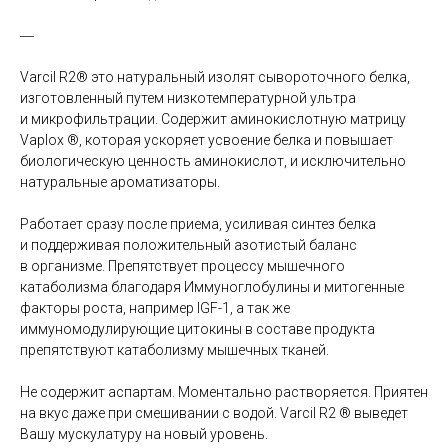
―
Varcil R2® это натуральный изолят сывороточного белка,
изготовленный путем низкотемпературной ультра
и микрофильтрации. Содержит аминокислотную матрицу
Vaplox ®, которая ускоряет усвоение белка и повышает
биологическую ценность аминокислот, и исключительно
натуральные ароматизаторы.
Работает сразу после приема, усиливая синтез белка
и поддерживая положительный азотистый баланс
в организме. Препятствует процессу мышечного
катаболизма благодаря Иммуноглобулины и митогенные
факторы роста, например IGF-1, а так же
иммуномодулирующие цитокины в составе продукта
препятствуют катаболизму мышечных тканей.
Не содержит аспартам. Моментально растворяется. Приятен
на вкус даже при смешивании с водой. Varcil R2 ® выведет
Вашу мускулатуру на новый уровень.