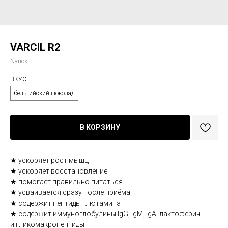
VARCIL R2
Nanox
ВКУС
бельгийский шоколад
В КОРЗИНУ
★ ускоряет рост мышц
★ ускоряет восстановление
★ помогает правильно питаться
★ усваивается сразу после приёма
★ содержит пептиды глютамина
★ содержит иммуноглобулины IgG, IgM, IgA, лактоферин
и гликомакропептиды