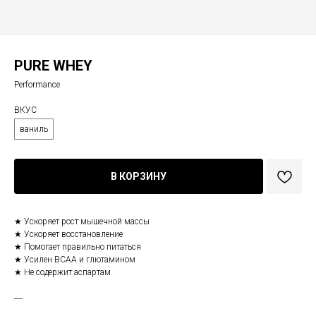
PURE WHEY
Performance
ВКУС
ваниль
В КОРЗИНУ
★ Ускоряет рост мышечной массы
★ Ускоряет восстановление
★ Помогает правильно питаться
★ Усилен BCAA и глютамином
★ Не содержит аспартам
―