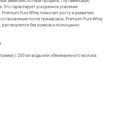
нный аминокислотный профиль, глутаминовую
а. Это гарантирует ускоренное усвоение
. Premium Pure Whey помогает росту и развитию
сстановление после тренировок. Premium Pure Whey
 растворяется без комков и полноценно
:
грамм) с 200 мл воды или обезжиренного молока.