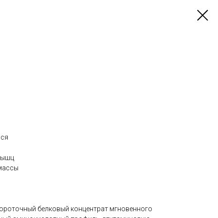
ься
мышц
массы
вороточный белковый концентрат мгновенного