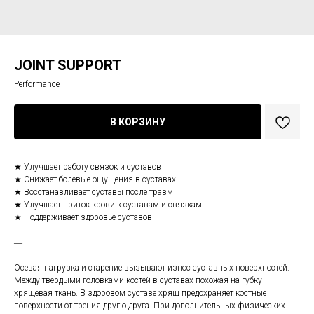
JOINT SUPPORT
Performance
В КОРЗИНУ
★ Улучшает работу связок и суставов
★ Снижает болевые ощущения в суставах
★ Восстанавливает суставы после травм
★ Улучшает приток крови к суставам и связкам
★ Поддерживает здоровье суставов
―
Осевая нагрузка и старение вызывают износ суставных поверхностей.
Между твердыми головками костей в суставах похожая на губку
хрящевая ткань. В здоровом суставе хрящ предохраняет костные
поверхности от трения друг о друга. При дополнительных физических