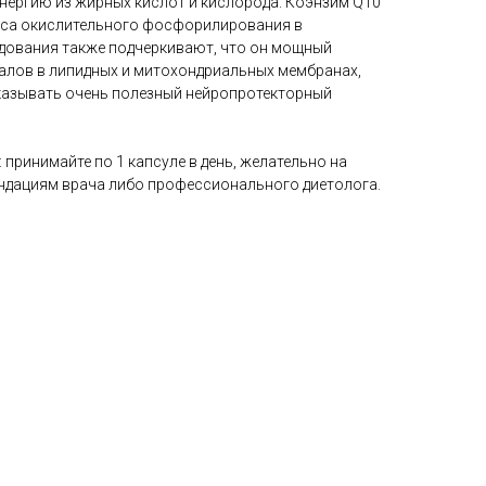
нергию из жирных кислот и кислорода. Коэнзим Q10
са окислительного фосфорилирования в
дования также подчеркивают, что он мощный
алов в липидных и митохондриальных мембранах,
оказывать очень полезный нейропротекторный
принимайте по 1 капсуле в день, желательно на
ендациям врача либо профессионального диетолога.