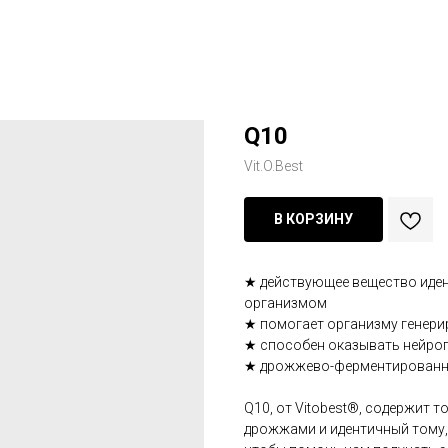
Q10
Vit.O.Best
В КОРЗИНУ
★ действующее вещество иде
организмом
★ помогает организму генери
★ способен оказывать нейроп
★ дрожжево-ферментированн
Q10, от Vitobest®, содержит 
дрожжами и идентичный тому