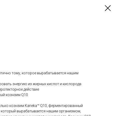
нтично тому, которое вырабатывается нашим
ровать энергию из жирных кислот и кислорода
ротекторное действие
ый коэнзим Q10
только коэнзим Kaneka™ Q10, ферментированный
, который вырабатывается нашим организмом,