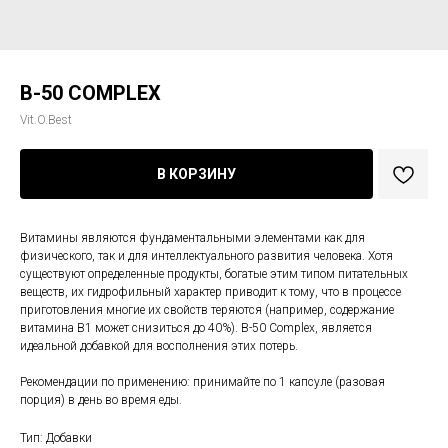
B-50 COMPLEX
Vit.O.Best
В КОРЗИНУ
Витамины являются фундаментальными элементами как для
физического, так и для интеллектуального развития человека. Хотя
существуют определенные продукты, богатые этим типом питательных
веществ, их гидрофильный характер приводит к тому, что в процессе
приготовления многие их свойств теряются (например, содержание
витамина В1 может снизиться до 40%). B-50 Complex, является
идеальной добавкой для восполнения этих потерь.
Рекомендации по применению: принимайте по 1 капсуле (разовая
порция) в день во время еды.
Тип: Добавки