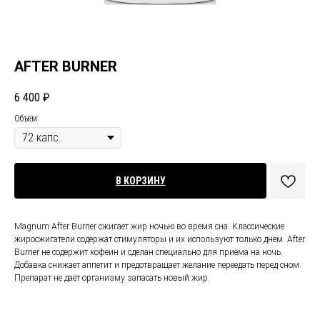
AFTER BURNER
6 400
₽
Объём:
В КОРЗИНУ
Magnum After Burner сжигает жир ночью во время сна. Классические
жиросжигатели содержат стимуляторы и их используют только днём. After
Burner не содержит кофеин и сделан специально для приёма на ночь.
Добавка снижает аппетит и предотвращает желание переедать перед сном.
Препарат не даёт организму запасать новый жир.